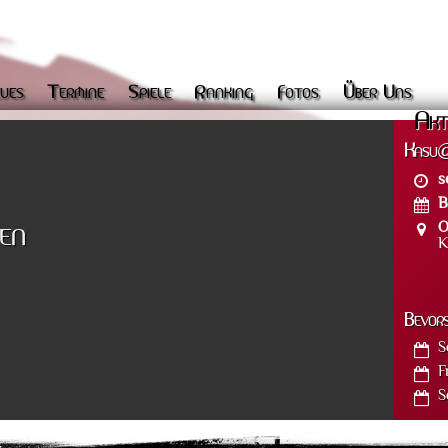
ues
Termine
Spiele
Ranking
Fotos
Über Uns
Akt
Kasu@
s
B
O
en
K
Bevor
S
F
S