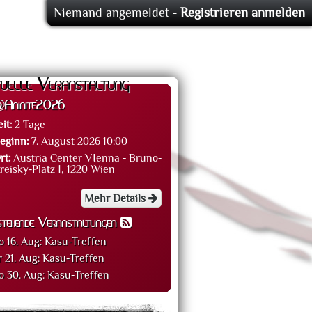
Niemand angemeldet -
Registrieren
anmelden
uelle Veranstaltung
Aninite2026
eit:
2 Tage
eginn:
7. August 2026 10:00
rt:
Austria Center VIenna - Bruno-
reisky-Platz 1, 1220 Wien
Mehr Details
stehende Veranstaltungen
o 16. Aug:
Kasu-Treffen
r 21. Aug:
Kasu-Treffen
o 30. Aug:
Kasu-Treffen