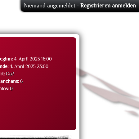
Niemand angemeldet -
Registrieren
anmelden
eginn:
4. April 2025 16:00
nde:
4. April 2025 23:00
rt:
Go7
anchans:
6
otos:
0