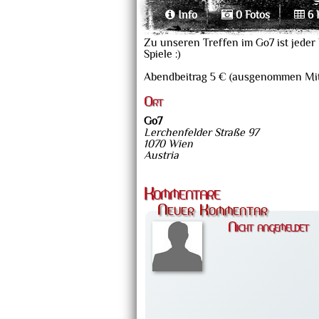
Info
0 Fotos
6 
Zu unseren Treffen im Go7 ist jeder 
Spiele :)
Abendbeitrag 5 € (ausgenommen Mitg
Ort
Go7
Lerchenfelder Straße 97
1070 Wien
Austria
Kommentare
Neuer Kommentar
Nicht angemeldet