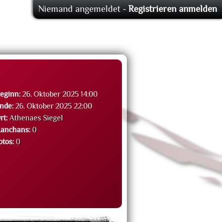
Niemand angemeldet -
Registrieren
anmelden
eginn:
26. Oktober 2025 14:00
nde:
26. Oktober 2025 22:00
rt:
Athenaes Siegel
anchans:
0
otos:
0