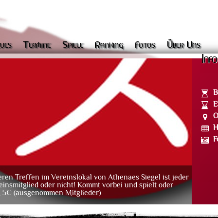
ues
Termine
Spiele
Ranking
Fotos
Über Uns
Info
B
E
O
H
F
n Treffen im Vereinslokal von Athenaes Siegel ist jeder
einsmitglied oder nicht! Kommt vorbei und spielt oder
ag 5€ (ausgenommen Mitglieder)