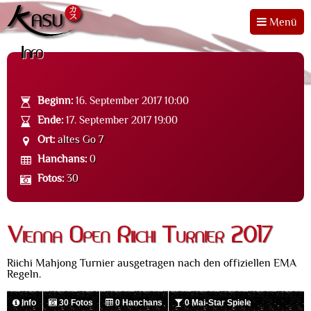
Menü
Info
Beginn:
16. September 2017 10:00
Ende:
17. September 2017 19:00
Ort:
altes Go 7
Hanchans:
0
Fotos:
30
Vienna Open Riichi Turnier 2017
Riichi Mahjong Turnier ausgetragen nach den offiziellen EMA
Regeln.
Info
30 Fotos
0 Hanchans
0 Mai-Star Spiele