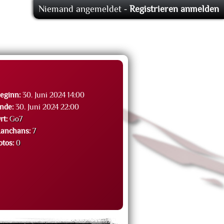
Niemand angemeldet -
Registrieren
anmelden
eginn:
30. Juni 2024 14:00
nde:
30. Juni 2024 22:00
rt:
Go7
anchans:
7
otos:
0