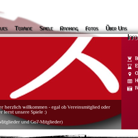
ues
Termine
Spiele
Ranking
Fotos
Über Uns
Info
B
E
O
H
F
er herzlich willkommen - egal ob Vereinsmitglied oder
 lernt unsere Spiele :)
itglieder und Go7-Mitglieder)