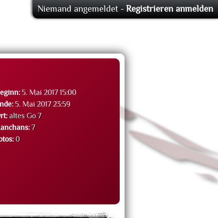
Niemand angemeldet -
Registrieren
anmelden
eginn:
5. Mai 2017 15:00
nde:
5. Mai 2017 23:59
rt:
altes Go 7
anchans:
7
otos:
0