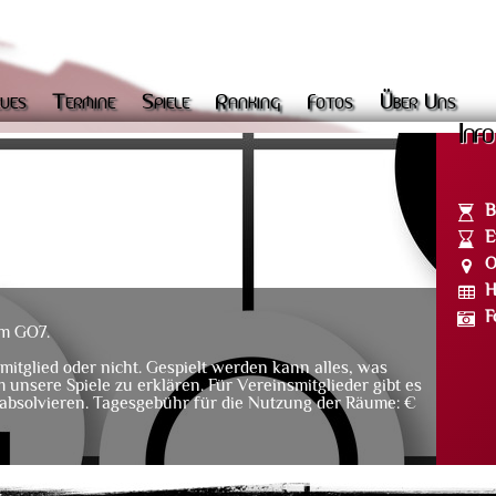
ues
Termine
Spiele
Ranking
Fotos
Über Uns
Info
B
E
O
H
F
im GO7.
mitglied oder nicht. Gespielt werden kann alles, was
m unsere Spiele zu erklären. Für Vereinsmitglieder gibt es
 absolvieren. Tagesgebühr für die Nutzung der Räume: €