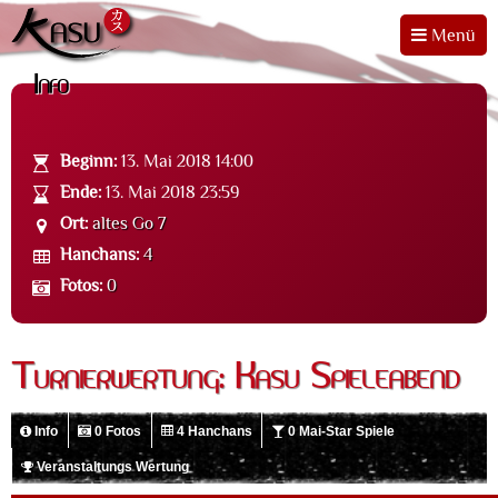
Menü
Info
Beginn:
13. Mai 2018 14:00
Ende:
13. Mai 2018 23:59
Ort:
altes Go 7
Hanchans:
4
Fotos:
0
Turnierwertung: Kasu Spieleabend
Info
0 Fotos
4 Hanchans
0 Mai-Star Spiele
Veranstaltungs Wertung