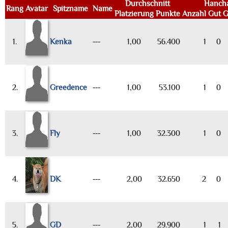
Durchschnitt
Hanch
Rang
Avatar
Spitzname
Name
Platzierung
Punkte
Anzahl
Gut
G
1.
Kenka
---
1,00
56.400
1
0
2.
Greedence
---
1,00
53.100
1
0
3.
Fly
---
1,00
32.300
1
0
4.
DK
---
2,00
32.650
2
0
5.
GD
---
2,00
29.900
1
1