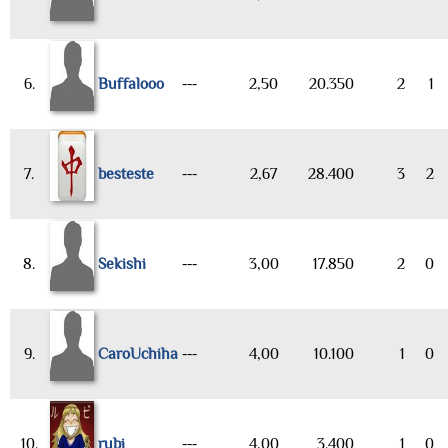
6.
Buffalooo
---
2,50
20.350
2
1
7.
besteste
---
2,67
28.400
3
2
8.
Sekishi
---
3,00
17.850
2
0
9.
CaroUchiha
---
4,00
10.100
1
0
10.
rubi
---
4,00
3.400
1
0