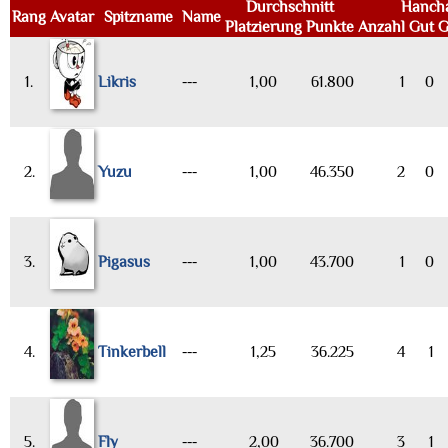
Durchschnitt
Hanch
Rang
Avatar
Spitzname
Name
Platzierung
Punkte
Anzahl
Gut
G
1.
Likris
---
1,00
61.800
1
0
2.
Yuzu
---
1,00
46.350
2
0
3.
Pigasus
---
1,00
43.700
1
0
4.
Tinkerbell
---
1,25
36.225
4
1
5.
Fly
---
2,00
36.700
3
1