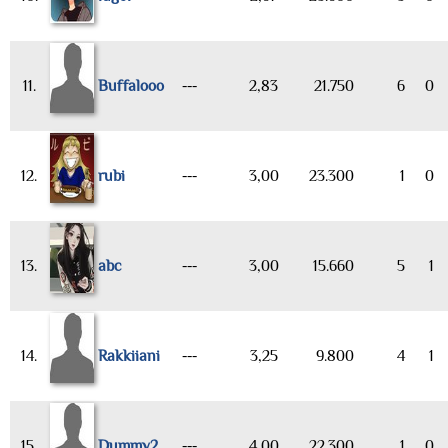
11.
Buffalooo
---
2,83
21.750
6
0
12.
rubi
---
3,00
23.300
1
0
13.
abc
---
3,00
15.660
5
1
14.
Rakkiiani
---
3,25
9.800
4
1
15.
Dummy2
---
4,00
22.300
1
0