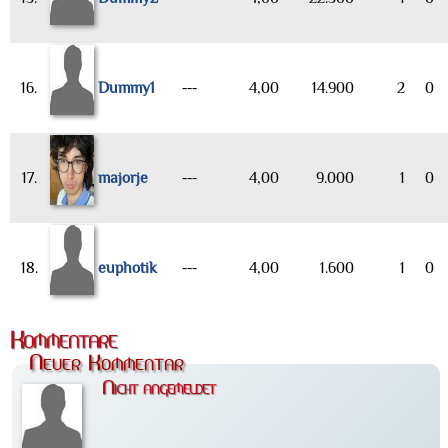
16.
Dummy1
---
4,00
14.900
2
0
17.
majorje
---
4,00
9.000
1
0
18.
euphotik
---
4,00
1.600
1
0
Kommentare
Neuer Kommentar
Nicht angemeldet