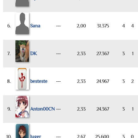
6.
Sana
---
2,00
31.375
4
4
7.
DK
---
2,33
27.367
3
1
8.
besteste
---
2,33
24.967
3
2
9.
Anton00CN
---
2,33
24.367
3
1
10.
luger
---
2,67
25.600
3
0