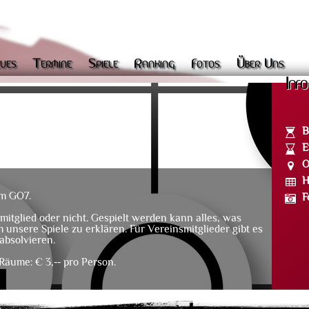
ues
Termine
Spiele
Ranking
Fotos
Über Uns
Info
B
E
O
H
im GO7.
F
mitglied oder nicht. Gespielt werden kann alles, was
m unsere Spiele zu erklären. Für Vereinsmitglieder gibt es
absolvieren.
Räume: € 3,-- pro Person.