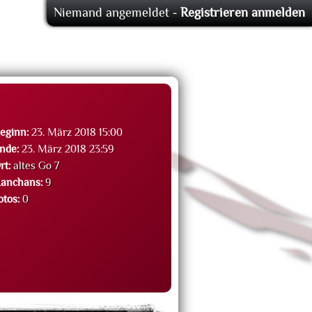
Niemand angemeldet -
Registrieren
anmelden
eginn:
23. März 2018 15:00
nde:
23. März 2018 23:59
rt:
altes Go 7
anchans:
9
otos:
0