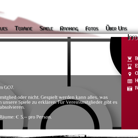
ues
Termine
Spiele
Ranking
Fotos
Über Uns
Info
B
E
O
H
im GO7.
F
mitglied oder nicht. Gespielt werden kann alles, was
m unsere Spiele zu erklären. Für Vereinsmitglieder gibt es
absolvieren.
Räume: € 3,-- pro Person.