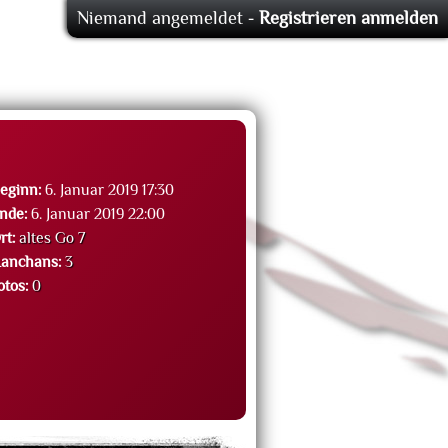
Niemand angemeldet -
Registrieren
anmelden
eginn:
6. Januar 2019 17:30
nde:
6. Januar 2019 22:00
rt:
altes Go 7
anchans:
3
otos:
0